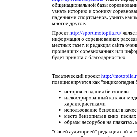
общенациональной базы соревнований
узнать историю и хронику соревнован
падениями спортсменов, узнать каки
многое другое.
Проект
http://sport.motopila.ru/
являет
информация о соревнованиях рассея
местных газет, и редакция сайта оч
прошедших соревнованиях или инфор
будет принята с благодарностью.
Тематический проект
http://motopila.r
позиционируется как "энциклопедия 
история создания бензопилы
иллюстрированный каталог моде
характеристиками
использование бензопил в каче
место бензопилы в кино, песнях
образы лесорубов на плакатах, 
"Своей аудиторией" редакция сайта 