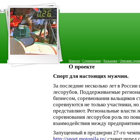
1-2
Новости
|
Соревнования
|
Вальщики
|
Описание соре
О проекте
Спорт для настоящих мужчин.
За последние несколько лет в Росси
лесорубов. Поддерживаемые регион
бизнесом, соревнования вальщиков 
соревнуются не только участники, но
представляют. Региональные власти 
соревнования лесорубов роль по по
взаимодействия между предприятиям
Запущенный в предверии 27-го чемпи
http://sport.motopila.ru/
ставит перед 