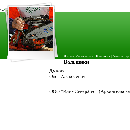
1-2
Новости
|
Соревнования
|
Вальщики
|
Описание сор
Вальщики
Дуков
Олег Алексеевич
ООО "ИлимСеверЛес" (Архангельская